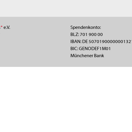
s
*
e.V.
Spendenkonto:
BLZ: 701 900 00
IBAN: DE 5070190000000132
BIC: GENODEF1M01
Münchener Bank