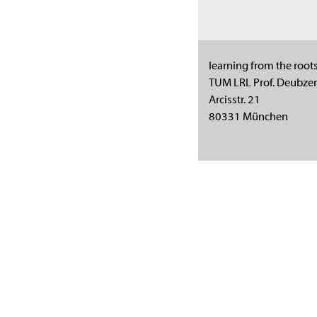
learning from the root
TUM LRL Prof. Deubzer
Arcisstr. 21
80331 München