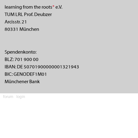
learning from the roots
*
e.V.
TUM LRL Prof. Deubzer
Arcisstr. 21
80331 München
Spendenkonto:
BLZ: 701 900 00
IBAN: DE 50701900000001321943
BIC: GENODEF1M01
Münchener Bank
forum
login