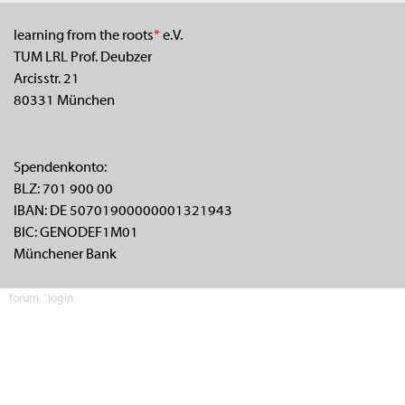
learning from the roots
*
e.V.
TUM LRL Prof. Deubzer
Arcisstr. 21
80331 München
Spendenkonto:
BLZ: 701 900 00
IBAN: DE 50701900000001321943
BIC: GENODEF1M01
Münchener Bank
forum
login