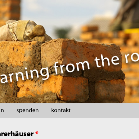
in
spenden
kontakt
hrerhäuser
*