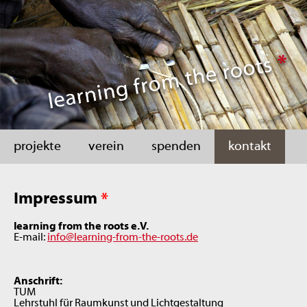
projekte
verein
spenden
kontakt
Impressum
*
learning from the roots e.V.
E-mail:
info@learning-from-the-roots.de
Anschrift:
TUM
Lehrstuhl für Raumkunst und Lichtgestaltung