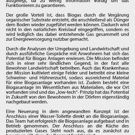
ausgelegt, da zu wenig Information vorlag um das
Funktionieren zu garantieren.
Der große Vorteil ist, dass Biogas durch die Vergärung
organischer Substrate entsteht, die anschließend als Dünger
dem Boden wieder zugeführt werden können. Dadurch wird
nicht in den natürlichen Kreislauf eingegriffen, sondern es
wird lediglich das dabei entstehende Gas gesammelt und
zur Energieversorgung nutzbar gemacht.
Durch die Analysen der Umgebung und Landwirtschaft und
durch ausführliche Gespräche mit Anwohnern hat sich das
Potential für Biogas Anlagen erwiesen. Die Mission befindet
sich in einer sehr ländlichen Gegend, in der fast alle
Bewohner Landwirtschaft betreiben. Auch das Krankenhaus
der Mission kultiviert einige Felder und betreibt eine kleine
Schweine- und Hühnerzucht, sodass ausreichend Material
für eine Biogasanlage vorhanden ist. Zudem besteht eine
Biogasanlage im Wesentlichen aus Materialien, die vor Ort
vorhanden sind und das „low-tech“- Prinzip hat das Potential
in Zukunft von den Bewohnern in der Dörfern eigenständig
nachgebaut werden.
Eine Neuerung in dem angewandten Konzept ist der
Anschluss einer Wasser-Toilette direkt an die Biogasanlage.
Das Team hat erfolgreich die Biogasanlage aufgebaut und in
Betrieb genommen. Der Anschluss an die Küche des
produzierten Gases Steht noch aus, da es zunächst zu