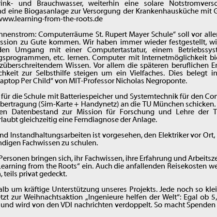
rink- und Brauchwasser, weiterhin eine solare Notstromvers
d eine Biogasanlage zur Versorgung der Krankenhausküche mit 
www.learning-from-the-roots.de
onnenstrom: Computerräume St. Rupert Mayer Schule“ soll vor all
ssion zu Gute kommen. Wir haben immer wieder festgestellt, wie
den Umgang mit einer Computertastatur, einem Betriebssys
ngsprogrammen, etc. lernen. Computer mit Internetmöglichkeit b
überschreitendem Wissen. Vor allem die späteren beruflichen Er
chkeit zur Selbsthilfe steigen um ein Vielfaches. Dies belegt i
 Laptop Per Child“ von MIT-Professor Nicholas Negroponte.
 für die Schule mit Batteriespeicher und Systemtechnik für den C
bertragung (Sim-Karte + Handynetz) an die TU München schicken.
en Datenbestand zur Mission für Forschung und Lehre der
laubt gleichzeitig eine Ferndiagnose der Anlage.
nd Instandhaltungsarbeiten ist vorgesehen, den Elektriker vor Ort,
digen Fachwissen zu schulen.
 Personen bringen sich, ihr Fachwissen, ihre Erfahrung und Arbeitsze
„Learning from the Roots“ ein. Auch die anfallenden Reisekosten we
teils privat gedeckt.
alb um kräftige Unterstützung unseres Projekts. Jede noch so klei
tzt zur Weihnachtsaktion „Ingenieure helfen der Welt“: Egal ob 5
t und wird von den VDI nachrichten verdoppelt. So macht Spenden