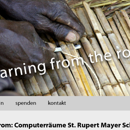
in
spenden
kontakt
rom: Computerräume St. Rupert Mayer Sc