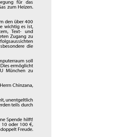
orgung für das
Gas zum Heizen.
em den über 400
 wichtig es ist,
tem, Text- und
ieten Zugang zu
folgsaussichten
nsbesondere die
omputerraum soll
 Dies ermöglicht
 TU München zu
 Herrn Chinzana,
it, unentgeltlich
rden teils durch
ne Spende hilft!
, 10 oder 100 €,
 doppelt Freude.