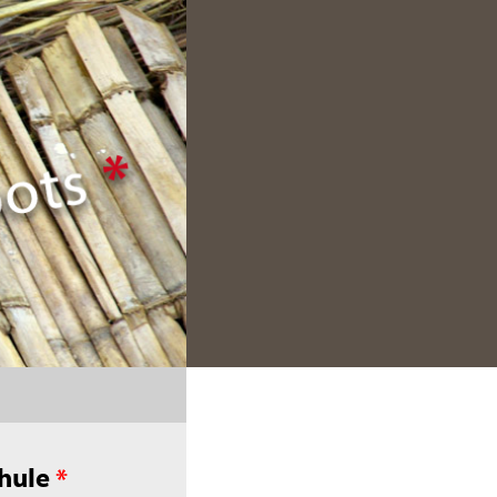
hule
*