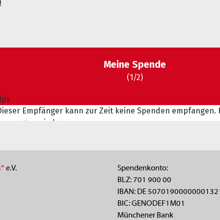
!
s
*
e.V.
Spendenkonto:
BLZ: 701 900 00
IBAN: DE 5070190000000132
BIC: GENODEF1M01
Münchener Bank