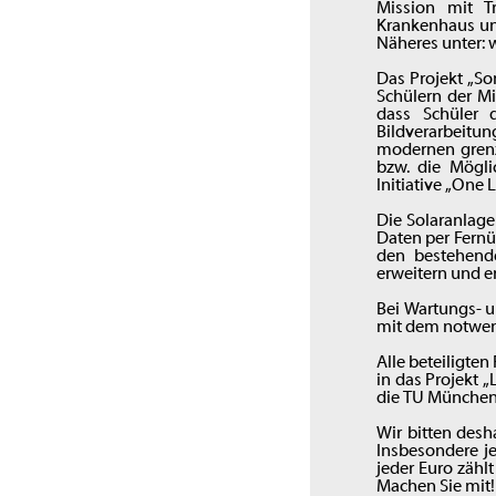
Mission mit T
Krankenhaus un
Näheres unter: 
Das Projekt „S
Schülern der Mi
dass Schüler 
Bildverarbeitu
modernen grenz
bzw. die Mögli
Initiative „One
Die Solaranlage
Daten per Fernü
den bestehend
erweitern und er
Bei Wartungs- u
mit dem notwen
Alle beteiligten
in das Projekt 
die TU München, 
Wir bitten desh
Insbesondere je
jeder Euro zähl
Machen Sie mit!