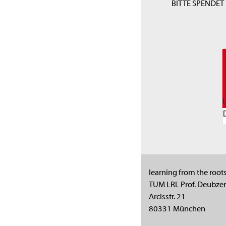
BITTE SPENDET 
learning from the root
TUM LRL Prof. Deubzer
Arcisstr. 21
80331 München