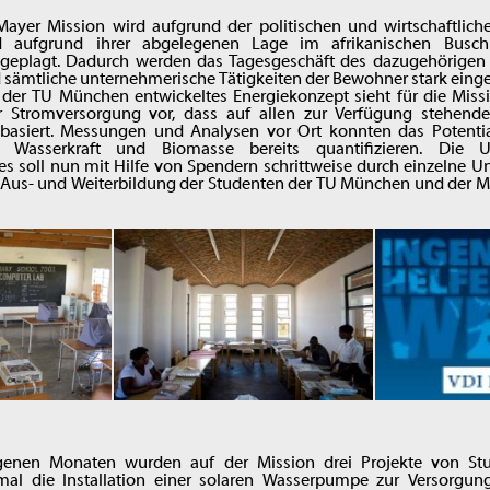
 Mayer Mission wird aufgrund der politischen und wirtschaftlic
aufgrund ihrer abgelegenen Lage im afrikanischen Busc
 geplagt. Dadurch werden das Tagesgeschäft des dazugehörigen
 sämtliche unternehmerische Tätigkeiten der Bewohner stark einge
 der TU München entwickeltes Energiekonzept sieht für die Missi
r Stromversorgung vor, dass auf allen zur Verfügung stehend
basiert. Messungen und Analysen vor Ort konnten das Potentia
, Wasserkraft und Biomasse bereits quantifizieren. Die
s soll nun mit Hilfe von Spendern schrittweise durch einzelne U
Aus- und Weiterbildung der Studenten der TU München und der M
genen Monaten wurden auf der Mission drei Projekte von St
mal die Installation einer solaren Wasserpumpe zur Versorgu