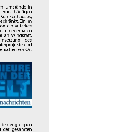
hen Umstände in
h von häufigen
 Krankenhauses,
schränkt. Ein im
on ein autarkes
en erneuerbaren
l an Windkraft,
 Umsetzung des
nterprojekte und
enschen vor Ort
udentengruppen
ng der gesamten