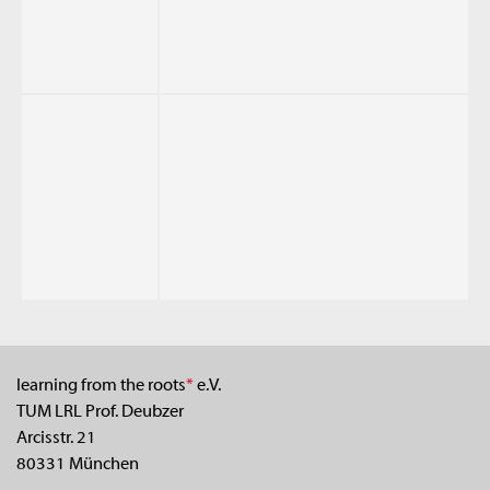
learning from the roots
*
e.V.
TUM LRL Prof. Deubzer
Arcisstr. 21
80331 München